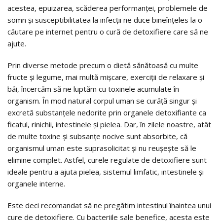
acestea, epuizarea, scăderea performanţei, problemele de
somn şi susceptibilitatea la infecţii ne duce bineînţeles la o
căutare pe internet pentru o cură de detoxifiere care să ne
ajute.
Prin diverse metode precum o dietă sănătoasă cu multe
fructe şi legume, mai multă mişcare, exerciţii de relaxare şi
băi, încercăm să ne luptăm cu toxinele acumulate în
organism. În mod natural corpul uman se curăţă singur şi
excretă substanţele nedorite prin organele detoxifiante ca
ficatul, rinichii, intestinele şi pielea. Dar, în zilele noastre, atât
de multe toxine şi subsanţe nocive sunt absorbite, că
organismul uman este suprasolicitat şi nu reuşeşte să le
elimine complet. Astfel, curele regulate de detoxifiere sunt
ideale pentru a ajuta pielea, sistemul limfatic, intestinele şi
organele interne.
Este deci recomandat să ne pregătim intestinul înaintea unui
cure de detoxifiere. Cu bacteriile sale benefice, acesta este