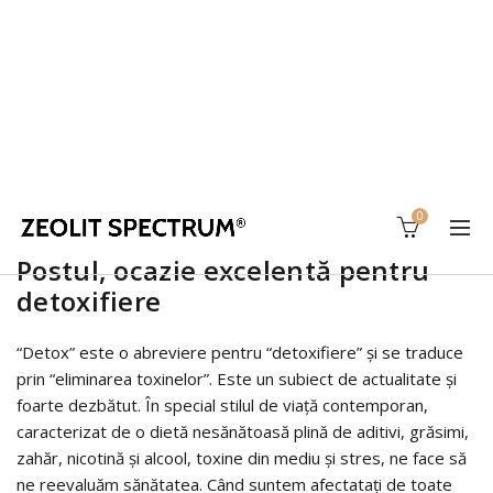
0
Postul, ocazie excelentă pentru
detoxifiere
“Detox” este o abreviere pentru “detoxifiere” şi se traduce
prin “eliminarea toxinelor”. Este un subiect de actualitate şi
foarte dezbătut. În special stilul de viaţă contemporan,
caracterizat de o dietă nesănătoasă plină de aditivi, grăsimi,
zahăr, nicotină şi alcool, toxine din mediu şi stres, ne face să
ne reevaluăm sănătatea. Când suntem afectataţi de toate