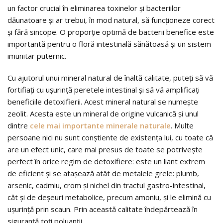
un factor crucial în eliminarea toxinelor şi bacteriilor
dăunatoare şi ar trebui, în mod natural, să funcţioneze corect
şi fără sincope. O proporţie optimă de bacterii benefice este
importantă pentru o floră intestinală sănătoasă şi un sistem
imunitar puternic.
Cu ajutorul unui mineral natural de înaltă calitate, puteţi să vă
fortifiaţi cu uşurinţă peretele intestinal şi să vă amplificaţi
beneficiile detoxifierii. Acest mineral natural se numeşte
zeolit. Acesta este un mineral de origine vulcanică şi unul
dintre
cele mai importante minerale naturale
. Multe
persoane nici nu sunt conştiente de existenţa lui, cu toate că
are un efect unic, care mai presus de toate se potriveşte
perfect în orice regim de detoxifiere: este un liant extrem
de eficient şi se ataşează atât de metalele grele: plumb,
arsenic, cadmiu, crom şi nichel din tractul gastro-intestinal,
cât şi de deşeuri metabolice, precum amoniu, şi le elimină cu
uşurinţă prin scaun. Prin această calitate îndepărtează în
siguranţă toţi poluanţii.