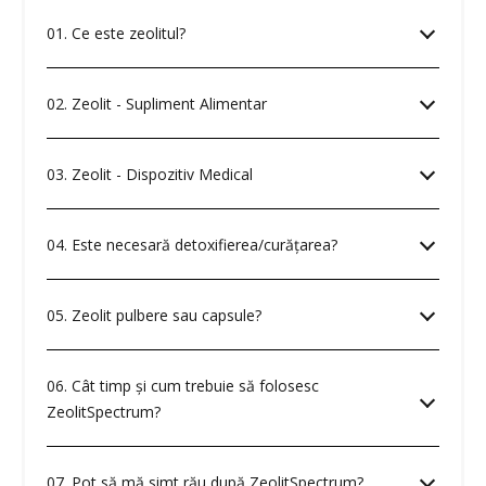
01. Ce este zeolitul?
02. Zeolit - Supliment Alimentar
03. Zeolit - Dispozitiv Medical
04. Este necesară detoxifierea/curăţarea?
05. Zeolit pulbere sau capsule?
06. Cât timp şi cum trebuie să folosesc
ZeolitSpectrum?
07. Pot să mă simt rău după ZeolitSpectrum?