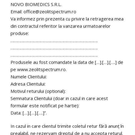
NOVO BIOMEDICS S.R.L.
Email: office@zeolitspectrum.ro
Va informez prin prezenta cu privire la retragerea mea
din contractul referitor la vanzarea urmatoarelor
produse:
…………………………………………………………………….
…………………………………………………………………….
…………………………………………………………………….
Produsele au fost comandate la data de […].[…].[….] de
pe www.zeolitspectrum.ro.
Numele Clientului:
Adresa Clientului:
Motivul returului (optional):
Semnatura Clientului (doar in cazul in care acest
formular este notificat pe hartie):
Data: […].[…].[….]”.
In cazul in care clientul trimite coletul retur fără anunț în
prealabil, ne rezervam dreptul de a nu accepta returul.