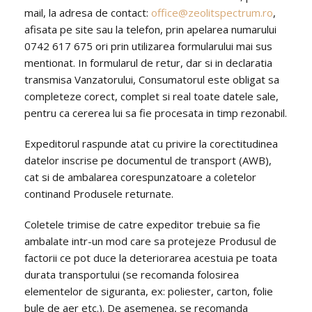
mail, la adresa de contact:
office@zeolitspectrum.ro
,
afisata pe site sau la telefon, prin apelarea numarului
0742 617 675 ori prin utilizarea formularului mai sus
mentionat. In formularul de retur, dar si in declaratia
transmisa Vanzatorului, Consumatorul este obligat sa
completeze corect, complet si real toate datele sale,
pentru ca cererea lui sa fie procesata in timp rezonabil.
Expeditorul raspunde atat cu privire la corectitudinea
datelor inscrise pe documentul de transport (AWB),
cat si de ambalarea corespunzatoare a coletelor
continand Produsele returnate.
Coletele trimise de catre expeditor trebuie sa fie
ambalate intr-un mod care sa protejeze Produsul de
factorii ce pot duce la deteriorarea acestuia pe toata
durata transportului (se recomanda folosirea
elementelor de siguranta, ex: poliester, carton, folie
bule de aer etc.). De asemenea, se recomanda