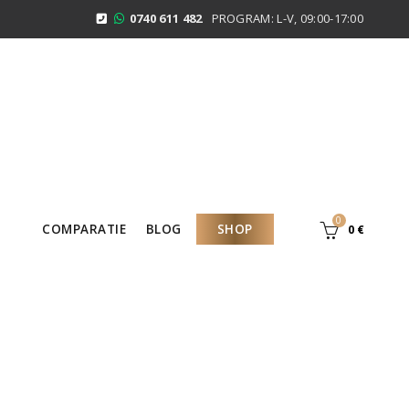
0740 611 482
PROGRAM: L-V, 09:00-17:00
0
COMPARATIE
BLOG
SHOP
0
€