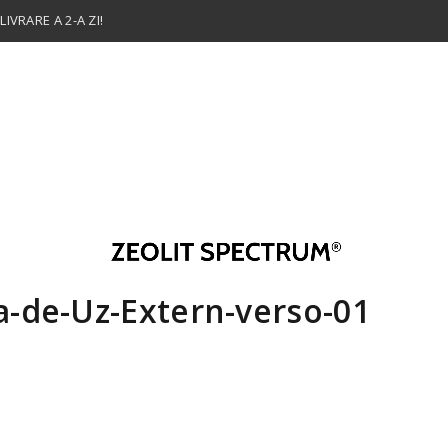
IVRARE A 2-A ZI!
a-de-Uz-Extern-verso-01