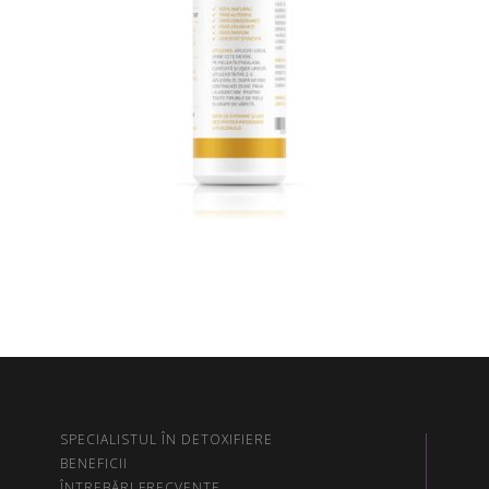
SPECIALISTUL ÎN DETOXIFIERE
BENEFICII
ÎNTREBĂRI FRECVENTE