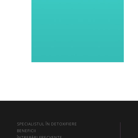
SPECIALISTUL ÎN DETOXIFIERE
BENEFICII
ÎNTREBĂRI FRECVENTE