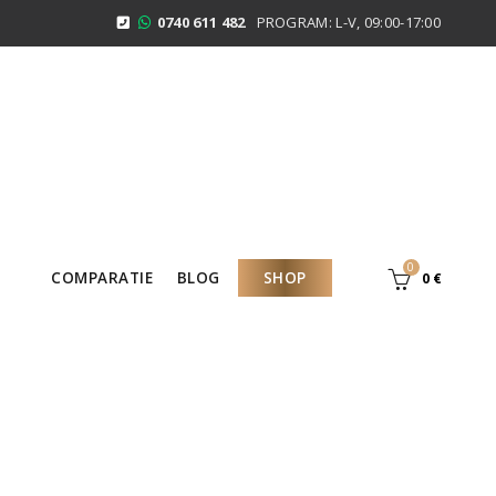
0740 611 482
PROGRAM: L-V, 09:00-17:00
0
COMPARATIE
BLOG
SHOP
0
€