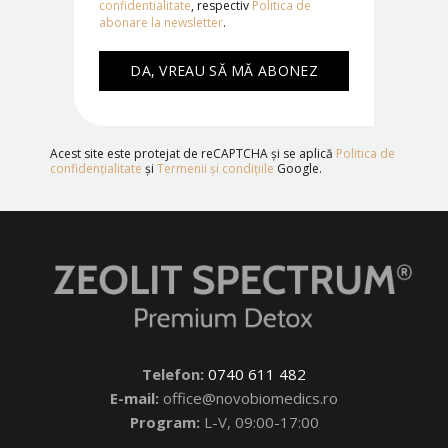
confidentialitate
, respectiv
Politica de
abonare la newsletter
.
Acest site este protejat de reCAPTCHA și se aplică
Politica de
confidențialitate
și
Termenii și condițiile
Google.
Telefon:
0740 611 482
E-mail:
office@novobiomedics.ro
Program:
L-V, 09:00-17:00